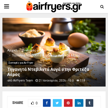
PRIMARY
MENU
Αρχική
Συνταγές για Air Fryer
Τηγανητά Ντεβιλντά Αυγά στην Φριτέζα Αέρος
Συνταγές για Air Fryer
Τηγανητά Ντεβιλντά Αυγά στην Φριτέζα
Αέρος
από
AirFryers Team
21 Ιανουαρίου, 2026
0
118
SHARE
0