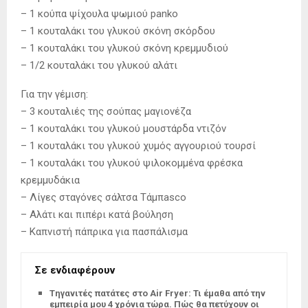
– 1 κούπα ψίχουλα ψωμιού panko
– 1 κουταλάκι του γλυκού σκόνη σκόρδου
– 1 κουταλάκι του γλυκού σκόνη κρεμμυδιού
– 1/2 κουταλάκι του γλυκού αλάτι
Για την γέμιση:
– 3 κουταλιές της σούπας μαγιονέζα
– 1 κουταλάκι του γλυκού μουστάρδα ντιζόν
– 1 κουταλάκι του γλυκού χυμός αγγουριού τουρσί
– 1 κουταλάκι του γλυκού ψιλοκομμένα φρέσκα
κρεμμυδάκια
– Λίγες σταγόνες σάλτσα Τάμπascο
– Αλάτι και πιπέρι κατά βούληση
– Καπνιστή πάπρικα για πασπάλισμα
Σε ενδιαφέρουν
Tηγανιτές πατάτες στο Air Fryer: Τι έμαθα από την
εμπειρία μου 4 χρόνια τώρα. Πώς θα πετύχουν οι