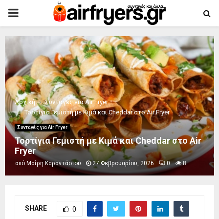
PRIMARY
MENU
Αρχική
Συνταγές για Air Fryer
Τορτίγια Γεμιστή με Κιμά και Cheddar στο Air Fryer
Συνταγές για Air Fryer
Τορτίγια Γεμιστή με Κιμά και Cheddar στο Air
Fryer
από
Μαίρη Καραντάσιου
27 Φεβρουαρίου, 2026
0
8
SHARE
0