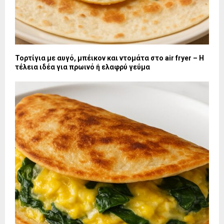
Τορτίγια με αυγό, μπέικον και ντομάτα στο air fryer – Η
τέλεια ιδέα για πρωινό ή ελαφρύ γεύμα