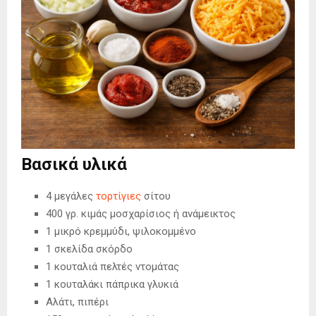
Βασικά υλικά
4 μεγάλες
τορτίγιες
σίτου
400 γρ. κιμάς μοσχαρίσιος ή ανάμεικτος
1 μικρό κρεμμύδι, ψιλοκομμένο
1 σκελίδα σκόρδο
1 κουταλιά πελτές ντομάτας
1 κουταλάκι πάπρικα γλυκιά
Αλάτι, πιπέρι