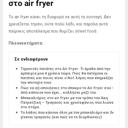
στο air fryer
Το air fryer κάνει τη διαφορά σε αυτή τη συνταγή. Δεν
χρειάζεται τηγάνι, ούτε πολύ λάδι, και παρόλα αυτά
παίρνεις αποτέλεσμα που θυμίζει street food.
Πλεονεκτήματα:
Σε ενδιαφέρουν
Tηγανιτές πατάτες στο Air Fryer: Τι έμαθα από την
εμπειρία μου 4 χρόνια τώρα. Πώς θα πετύχουν οι
πατάτες και ποιος είναι ο Νο1 λόγος που επηρεάζει
την επιτυχία τους
Πώς να αξιοποιήσεις στο έπακρο το Air Fryer σου –
Από κάποιον που έχει… κολλήσει μαζί του
Μπακαλιάρος στο air fryer με τον τρόπο του Άκη
Πετρετζίκη – Τραγανός και χρυσαφένιος που λιώνει
στο στόμα
Το λάθος που κάνουν όλοι με τον μπακαλιάρο και δεν
γίνεται τραγανός (και πώς να το διορθώσεις)