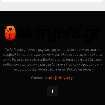
Το AirFryers.gr είναι η μεγαλύτερη ιστοσελίδα αποκλειστικά με
συμβουλές και συνταγές για Air Fryer. Όλες οι συνταγές με όλα τα
υλικά θα τα βρεις εδώ. Συμβουλές για την δική σου φριτέζα αέρος
καθώς και για προϊόντα και νέα Air Fryers Που κυκλοφορούν στην
αγορά. E-books, συσκευές, reviews. Καλή ανάγνωση
Contact us:
info@airfryers.gr