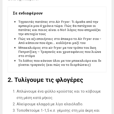
Σε ενδιαφέρουν
Tηγανιτές πατάτες στο Air Fryer: Τι έμαθα από την
εμπειρία μου 4 χρόνια τώρα. Πώς θα πετύχουν οι
πατάτες και ποιος είναι ο Νο1 λόγος που επηρεάζει
την επιτυχία τους
Πώς να αξιοποιήσεις στο έπακρο το Air Fryer σου –
Από κάποιον που έχει… κολλήσει μαζί του
Μπακαλιάρος στο air fryer με τον τρόπο του Άκη
Πετρετζίκη – Τραγανός και χρυσαφένιος που λιώνει
στο στόμα
Το λάθος που κάνουν όλοι με τον μπακαλιάρο και δεν
γίνεται τραγανός (και πώς να το διορθώσεις)
2. Τυλίγουμε τις φλογέρες
Απλώνουμε ένα φύλλο κρούστας και το κόβουμε
στη μέση κατά μήκος.
Αλείφουμε ελαφρά με λίγο ελαιόλαδο.
Τοποθετούμε 1-1,5 κ.σ. γέμισης στη μία άκρη και