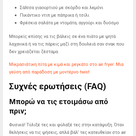
Σάλτσα γιαουρτιού με σκόρδο και λεμόνι
Πικάντικο ντιπ με πάπρικα ή τσίλι
Φρέσκια σαλάτα με ντομάτα, αγγούρι και δυόσμο
Μπορείς επίσης να τις βάλεις σε ένα πιάτο με ψητά
λαχανικά ή να τις πάρεις μαζί στη δουλειά σαν σνακ που
δεν χρειάζεται ζέσταμα.
Μικρασιάτικη πίτα με κιμά και ρεγκάτο στο air fryer: Μια
γεύση από παράδοση με μοντέρνο twist
Συχνές ερωτήσεις (FAQ)
Μπορώ να τις ετοιμάσω από
πριν;
Φυσικά! Τύλιξέ τες και φύλαξέ τες στην κατάψυξη. Όταν
θελήσεις να τις ψήσεις, απλά βάλ’ τες κατευθείαν στο air