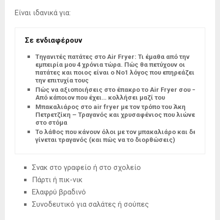
Είναι ιδανικά για:
Σε ενδιαφέρουν
Tηγανιτές πατάτες στο Air Fryer: Τι έμαθα από την
εμπειρία μου 4 χρόνια τώρα. Πώς θα πετύχουν οι
πατάτες και ποιος είναι ο Νο1 λόγος που επηρεάζει
την επιτυχία τους
Πώς να αξιοποιήσεις στο έπακρο το Air Fryer σου –
Από κάποιον που έχει… κολλήσει μαζί του
Μπακαλιάρος στο air fryer με τον τρόπο του Άκη
Πετρετζίκη – Τραγανός και χρυσαφένιος που λιώνει
στο στόμα
Το λάθος που κάνουν όλοι με τον μπακαλιάρο και δεν
γίνεται τραγανός (και πώς να το διορθώσεις)
Σνακ στο γραφείο ή στο σχολείο
Πάρτι ή πικ-νικ
Ελαφρύ βραδινό
Συνοδευτικό για σαλάτες ή σούπες