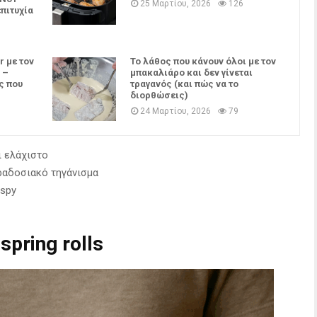
25 Μαρτίου, 2026
126
επιτυχία
r με τον
Το λάθος που κάνουν όλοι με τον
 –
μπακαλιάρο και δεν γίνεται
ς που
τραγανός (και πώς να το
διορθώσεις)
24 Μαρτίου, 2026
79
ι ελάχιστο
ραδοσιακό τηγάνισμα
ispy
spring rolls