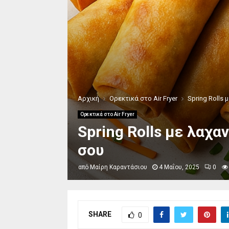
Αρχική
Ορεκτικά στο Air Fryer
Spring Rolls 
Ορεκτικά στο Air Fryer
Spring Rolls με λαχα
σου
από
Μαίρη Καραντάσιου
4 Μαΐου, 2025
0
SHARE
0