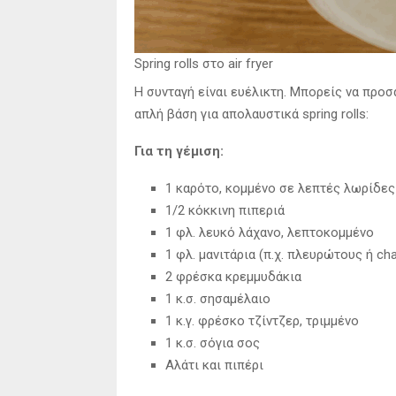
Spring rolls στο air fryer
Η συνταγή είναι ευέλικτη. Μπορείς να προσα
απλή βάση για απολαυστικά spring rolls:
Για τη γέμιση:
1 καρότο, κομμένο σε λεπτές λωρίδες (
1/2 κόκκινη πιπεριά
1 φλ. λευκό λάχανο, λεπτοκομμένο
1 φλ. μανιτάρια (π.χ. πλευρώτους ή c
2 φρέσκα κρεμμυδάκια
1 κ.σ. σησαμέλαιο
1 κ.γ. φρέσκο τζίντζερ, τριμμένο
1 κ.σ. σόγια σος
Αλάτι και πιπέρι