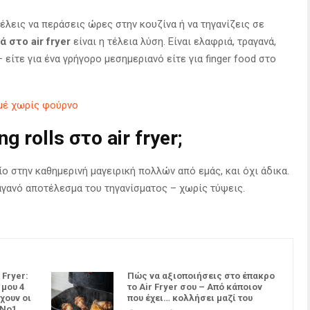
θέλεις να περάσεις ώρες στην κουζίνα ή να τηγανίζεις σε
ά στο air fryer
είναι η τέλεια λύση. Είναι ελαφριά, τραγανά,
 είτε για ένα γρήγορο μεσημεριανό είτε για finger food στο
ρμέ χωρίς φούρνο
g rolls στο air fryer;
ο στην καθημερινή μαγειρική πολλών από εμάς, και όχι άδικα.
ραγανό αποτέλεσμα του τηγανίσματος – χωρίς τύψεις.
 Fryer:
Πώς να αξιοποιήσεις στο έπακρο
 μου 4
το Air Fryer σου – Από κάποιον
χουν οι
που έχει… κολλήσει μαζί του
 Νο1