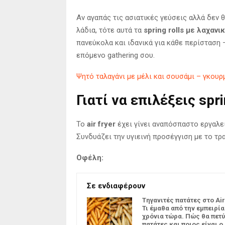
Αν αγαπάς τις ασιατικές γεύσεις αλλά δεν 
λάδια, τότε αυτά τα
spring rolls με λαχανικ
πανεύκολα και ιδανικά για κάθε περίσταση –
επόμενο gathering σου.
Ψητό ταλαγάνι με μέλι και σουσάμι – γκου
Γιατί να επιλέξεις sprin
Το
air fryer
έχει γίνει αναπόσπαστο εργαλεί
Συνδυάζει την υγιεινή προσέγγιση με το τ
Οφέλη:
Σε ενδιαφέρουν
Tηγανιτές πατάτες στο Air
Τι έμαθα από την εμπειρία
χρόνια τώρα. Πώς θα πετύ
πατάτες και ποιος είναι ο