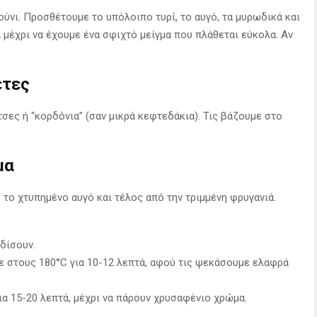
ούνι. Προσθέτουμε το υπόλοιπο τυρί, το αυγό, τα μυρωδικά και
ά μέχρι να έχουμε ένα σφιχτό μείγμα που πλάθεται εύκολα. Αν
έτες
σες ή “κορδόνια” (σαν μικρά κεφτεδάκια). Τις βάζουμε στο
μα
 το χτυπημένο αυγό και τέλος από την τριμμένη φρυγανιά.
οδίσουν.
ε στους 180°C για 10-12 λεπτά, αφού τις ψεκάσουμε ελαφρά
ια 15-20 λεπτά, μέχρι να πάρουν χρυσαφένιο χρώμα.