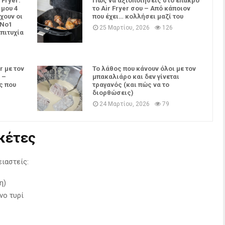
 Fryer:
Πώς να αξιοποιήσεις στο έπακρο
 μου 4
το Air Fryer σου – Από κάποιον
χουν οι
που έχει… κολλήσει μαζί του
 Νο1
25 Μαρτίου, 2026
126
επιτυχία
r με τον
Το λάθος που κάνουν όλοι με τον
 –
μπακαλιάρο και δεν γίνεται
ς που
τραγανός (και πώς να το
διορθώσεις)
24 Μαρτίου, 2026
79
οκέτες
ειαστείς:
η)
νο τυρί