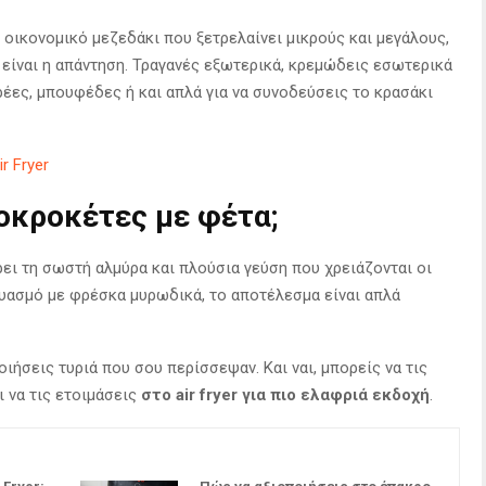
ι οικονομικό μεζεδάκι που ξετρελαίνει μικρούς και μεγάλους,
είναι η απάντηση. Τραγανές εξωτερικά, κρεμώδεις εσωτερικά
αρέες, μπουφέδες ή και απλά για να συνοδεύσεις το κρασάκι
r Fryer
ροκροκέτες με φέτα;
ρει τη σωστή αλμύρα και πλούσια γεύση που χρειάζονται οι
υασμό με φρέσκα μυρωδικά, το αποτέλεσμα είναι απλά
ιήσεις τυριά που σου περίσσεψαν. Και ναι, μπορείς να τις
ι να τις ετοιμάσεις
στο air fryer για πιο ελαφριά εκδοχή
.