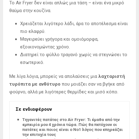
Το Air Fryer δεν είναι απλώς μια τάση – είναι ένα μικρό
θαύμα στην κουζίνα.
Χρειάζεται λιγότερο λάδι, άρα το αποτέλεσμα είναι
πιο ελαφρύ.
Μαγειρεύει γρήγορα και ομοιόμορφα,
εξοικονομώντας χρόνο.
Διατηρεί το φύλλο τραγανό χωρίς να στεγνώσει το
εσωτερικό.
Με λίγα λόγια, μπορείς να απολαύσεις μια
λαχταριστή
τυρόπιτα με ανθότυρο
που μοιάζει σαν να βγήκε από
φούρνο, αλλά με λιγότερες θερμίδες και μισό κόπο.
Σε ενδιαφέρουν
Tηγανιτές πατάτες στο Air Fryer: Τι έμαθα από την
εμπειρία μου 4 χρόνια τώρα. Πώς θα πετύχουν οι
πατάτες και ποιος είναι ο Νο1 λόγος που επηρεάζει
την επιτυχία τους