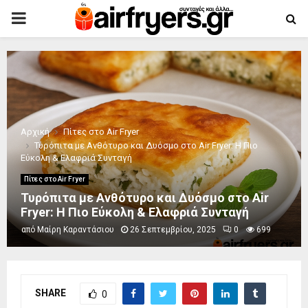
PRIMARY
MENU
Αρχική
Πίτες στο Air Fryer
Τυρόπιτα με Ανθότυρο και Δυόσμο στο Air Fryer: Η Πιο
Εύκολη & Ελαφριά Συνταγή
Πίτες στο Air Fryer
Τυρόπιτα με Ανθότυρο και Δυόσμο στο Air
Fryer: Η Πιο Εύκολη & Ελαφριά Συνταγή
από
Μαίρη Καραντάσιου
26 Σεπτεμβρίου, 2025
0
699
SHARE
0