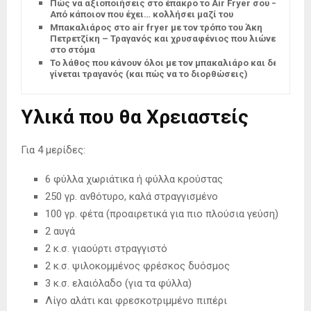
Πώς να αξιοποιήσεις στο έπακρο το Air Fryer σου –
Από κάποιον που έχει… κολλήσει μαζί του
Μπακαλιάρος στο air fryer με τον τρόπο του Άκη
Πετρετζίκη – Τραγανός και χρυσαφένιος που λιώνει
στο στόμα
Το λάθος που κάνουν όλοι με τον μπακαλιάρο και δεν
γίνεται τραγανός (και πώς να το διορθώσεις)
Υλικά που θα Χρειαστείς
Για 4 μερίδες:
6 φύλλα χωριάτικα ή φύλλα κρούστας
250 γρ. ανθότυρο, καλά στραγγισμένο
100 γρ. φέτα (προαιρετικά για πιο πλούσια γεύση)
2 αυγά
2 κ.σ. γιαούρτι στραγγιστό
2 κ.σ. ψιλοκομμένος φρέσκος δυόσμος
3 κ.σ. ελαιόλαδο (για τα φύλλα)
Λίγο αλάτι και φρεσκοτριμμένο πιπέρι