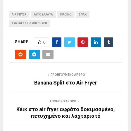
AIR FRYER
ΑΥΓΟΣΑΛΆΤΑ
ΠΡΩΙΝΌ
ΣΝΑΚ
ΣΥΝΤΑΓΈΣ ΓΙΑ AIR FRYER
SHARE
0
ΠΡΟΗΓΟΎΜΕΝΟ ΆΡΘΡΟ
Banana Split στο Air Fryer
ΕΠΌΜΕΝΟ ΆΡΘΡΟ
Κέικ στο air fryer αφράτο δοκιμασμένο,
πετυχημένο και λαχταριστό