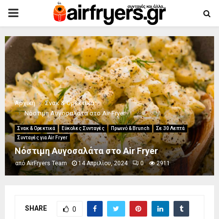
PRIMARY
MENU
Αρχική
Σνακ & Ορεκτικά
Νόστιμη Αυγοσαλάτα στο Air Fryer
Σνακ & Ορεκτικά
Εύκολες Συνταγές
Πρωινό & Brunch
Σε 30 Λεπτά
Συνταγές για Air Fryer
Νόστιμη Αυγοσαλάτα στο Air Fryer
από
AirFryers Team
14 Απριλίου, 2024
0
2911
SHARE
0