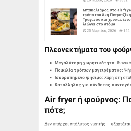
26 Μαΐου, 2026
3632
Μπακαλιάρος στο air frye
τρόπο του Άκη Πετρετζίκη
Τραγανός και χρυσαφένιο
λιώνει στο στόμα
25 Μαρτίου, 2026
122
Πλεονεκτήματα του φούρ
Μεγαλύτερη χωρητικότητα:
Ιδανικό
Ποικιλία τρόπων μαγειρέματος:
Ψήσ
Ισορροπημένο ψήσιμο:
Χάρη στη σταθ
Κατάλληλος για σύνθετες συνταγές
Air fryer ή φούρνος: 
πότε;
Δεν υπάρχει απόλυτος νικητής — εξαρτάται 