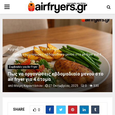
PRIMARY
MENU
Αρχική
Συμβουλές για Air Fryer
Πώς να οργανώσεις εβδομαδιαίο μενού στο air fryer για 4
άτομα
Συμβουλές για Air Fryer
Πώς να οργανώσεις εβδομαδιαίο μενού στο
air fryer για 4 άτομα
από
Μαίρη Καραντάσιου
27 Οκτωβρίου, 2025
0
530
SHARE
0