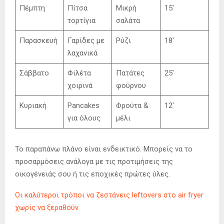
Πέμπτη
Πίτσα
Μικρή
15′
τορτίγια
σαλάτα
Παρασκευή
Γαρίδες με
Ρύζι
18′
λαχανικά
Σάββατο
Φιλέτα
Πατάτες
25′
χοιρινά
φούρνου
Κυριακή
Pancakes
Φρούτα &
12′
για όλους
μέλι
Το παραπάνω πλάνο είναι ενδεικτικό. Μπορείς να το
προσαρμόσεις ανάλογα με τις προτιμήσεις της
οικογένειάς σου ή τις εποχικές πρώτες ύλες.
Οι καλύτεροι τρόποι να ζεστάνεις leftovers στο air fryer
χωρίς να ξεραθούν