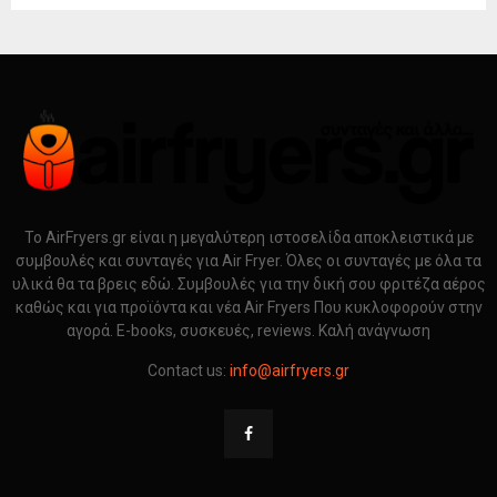
Το AirFryers.gr είναι η μεγαλύτερη ιστοσελίδα αποκλειστικά με
συμβουλές και συνταγές για Air Fryer. Όλες οι συνταγές με όλα τα
υλικά θα τα βρεις εδώ. Συμβουλές για την δική σου φριτέζα αέρος
καθώς και για προϊόντα και νέα Air Fryers Που κυκλοφορούν στην
αγορά. E-books, συσκευές, reviews. Καλή ανάγνωση
Contact us:
info@airfryers.gr