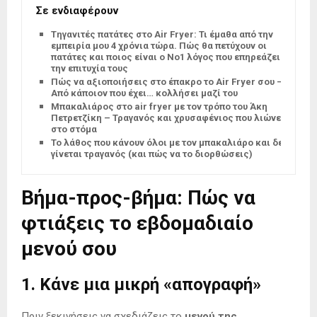
Σε ενδιαφέρουν
Tηγανιτές πατάτες στο Air Fryer: Τι έμαθα από την
εμπειρία μου 4 χρόνια τώρα. Πώς θα πετύχουν οι
πατάτες και ποιος είναι ο Νο1 λόγος που επηρεάζει
την επιτυχία τους
Πώς να αξιοποιήσεις στο έπακρο το Air Fryer σου –
Από κάποιον που έχει… κολλήσει μαζί του
Μπακαλιάρος στο air fryer με τον τρόπο του Άκη
Πετρετζίκη – Τραγανός και χρυσαφένιος που λιώνει
στο στόμα
Το λάθος που κάνουν όλοι με τον μπακαλιάρο και δεν
γίνεται τραγανός (και πώς να το διορθώσεις)
Βήμα-προς-βήμα: Πώς να
φτιάξεις το εβδομαδιαίο
μενού σου
1. Κάνε μια μικρή «απογραφή»
Πριν ξεκινήσεις να σχεδιάζεις το
μενού της