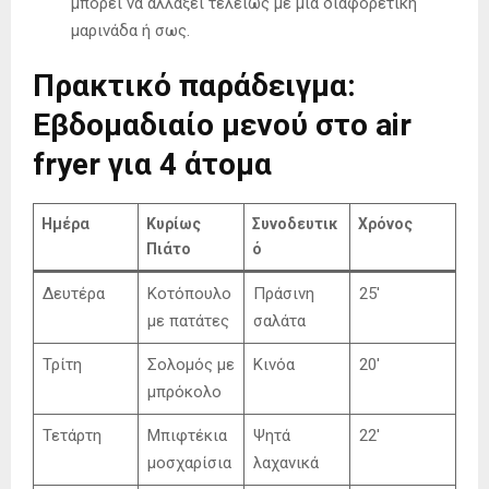
μπορεί να αλλάξει τελείως με μια διαφορετική
μαρινάδα ή σως.
Πρακτικό παράδειγμα:
Εβδομαδιαίο μενού στο air
fryer για 4 άτομα
Ημέρα
Κυρίως
Συνοδευτικ
Χρόνος
Πιάτο
ό
Δευτέρα
Κοτόπουλο
Πράσινη
25′
με πατάτες
σαλάτα
Τρίτη
Σολoμός με
Κινόα
20′
μπρόκολο
Τετάρτη
Μπιφτέκια
Ψητά
22′
μοσχαρίσια
λαχανικά