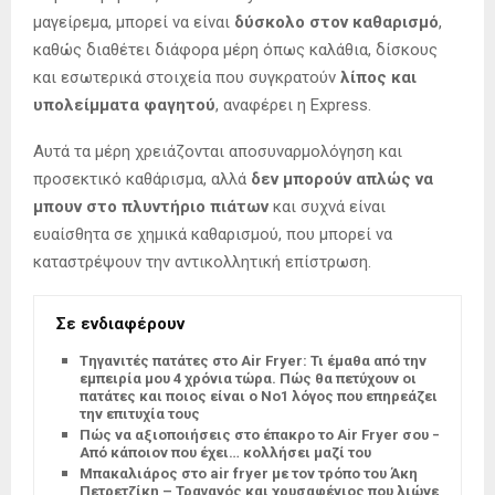
μαγείρεμα, μπορεί να είναι
δύσκολο στον καθαρισμό
,
καθώς διαθέτει διάφορα μέρη όπως καλάθια, δίσκους
και εσωτερικά στοιχεία που συγκρατούν
λίπος και
υπολείμματα φαγητού
, αναφέρει η Express.
Αυτά τα μέρη χρειάζονται αποσυναρμολόγηση και
προσεκτικό καθάρισμα, αλλά
δεν μπορούν απλώς να
μπουν στο πλυντήριο πιάτων
και συχνά είναι
ευαίσθητα σε χημικά καθαρισμού, που μπορεί να
καταστρέψουν την αντικολλητική επίστρωση.
Σε ενδιαφέρουν
Tηγανιτές πατάτες στο Air Fryer: Τι έμαθα από την
εμπειρία μου 4 χρόνια τώρα. Πώς θα πετύχουν οι
πατάτες και ποιος είναι ο Νο1 λόγος που επηρεάζει
την επιτυχία τους
Πώς να αξιοποιήσεις στο έπακρο το Air Fryer σου –
Από κάποιον που έχει… κολλήσει μαζί του
Μπακαλιάρος στο air fryer με τον τρόπο του Άκη
Πετρετζίκη – Τραγανός και χρυσαφένιος που λιώνει