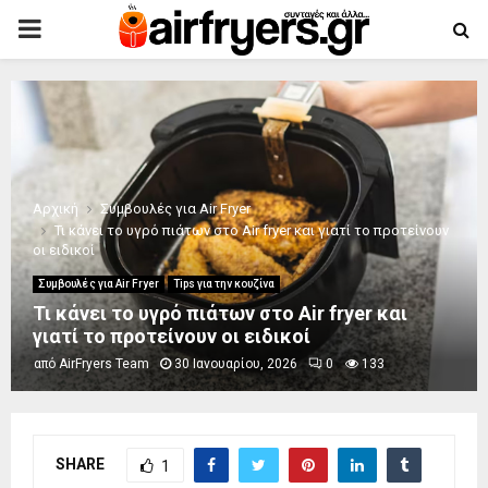
PRIMARY
MENU
Αρχική
Συμβουλές για Air Fryer
Τι κάνει το υγρό πιάτων στο Air fryer και γιατί το προτείνουν
οι ειδικοί
Συμβουλές για Air Fryer
Tips για την κουζίνα
Τι κάνει το υγρό πιάτων στο Air fryer και
γιατί το προτείνουν οι ειδικοί
από
AirFryers Team
30 Ιανουαρίου, 2026
0
133
SHARE
1