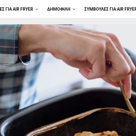
Σ ΓΙΑ AIR FRYER
ΔΗΜΟΦΙΛΉ
ΣΥΜΒΟΥΛΈΣ ΓΙΑ AIR FRYE