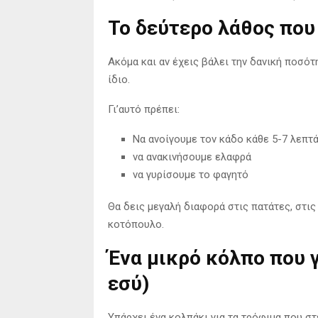
Το δεύτερο λάθος που
Ακόμα και αν έχεις βάλει την δανική ποσότ
ίδιο.
Γι’αυτό πρέπει:
Να ανοίγουμε τον κάδο κάθε 5-7 λεπτ
να ανακινήσουμε ελαφρά
να γυρίσουμε το φαγητό
Θα δεις μεγαλή διαφορά στις πατάτες, στις
κοτόπουλο.
Ένα μικρό κόλπο που 
εσύ)
Υπάρχει ένα κολπάκι για τα τρόφιμα που στ