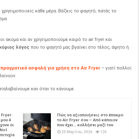
το χρησιμοποιιείς κάθε μέρα. Βάζεις το φαγητό, πατάς το
σμα.
ι ακομα και αν χρησιμοποιούμε καιρό το air fryer και
κύριος λόγος
που το φαγητό μας βγαίνει στο τέλος, άψητο ή
 πραγματικά ασφαλή για χρήση στο Air Fryer
– γιατί πολλοί
βαίνουν.
καταλαβαίνουμε καν όταν το κάνουμε
 Fryer:
Πώς να αξιοποιήσεις στο έπακρο
 μου 4
το Air Fryer σου – Από κάποιον
χουν οι
που έχει… κολλήσει μαζί του
 Νο1
25 Μαρτίου, 2026
126
επιτυχία