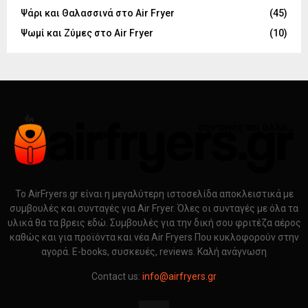
Ψάρι και Θαλασσινά στο Air Fryer
(45)
Ψωμί και Ζύμες στο Air Fryer
(10)
Το AirFryers.gr είναι η μεγαλύτερη ιστοσελίδα αποκλειστικά με
συμβουλές και συνταγές για Air Fryer. Όλες οι συνταγές με όλα τα
υλικά θα τα βρεις εδώ. Συμβουλές για την δική σου φριτέζα αέρος
καθώς και για προϊόντα και νέα Air Fryers Που κυκλοφορούν στην
αγορά. E-books, συσκευές, reviews. Καλή ανάγνωση
Contact us:
info@airfryers.gr