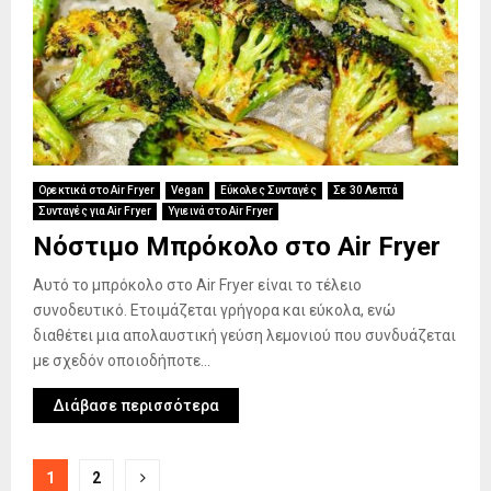
Ορεκτικά στο Air Fryer
Vegan
Εύκολες Συνταγές
Σε 30 Λεπτά
Συνταγές για Air Fryer
Υγιεινά στο Air Fryer
Νόστιμο Μπρόκολο στο Air Fryer
Αυτό το μπρόκολο στο Air Fryer είναι το τέλειο
συνοδευτικό. Ετοιμάζεται γρήγορα και εύκολα, ενώ
διαθέτει μια απολαυστική γεύση λεμονιού που συνδυάζεται
με σχεδόν οποιοδήποτε...
Διάβασε περισσότερα
Σελιδοποίηση
1
2