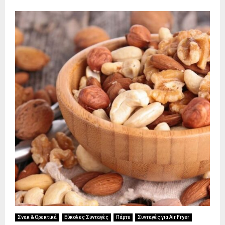
Σνακ & Ορεκτικά
Εύκολες Συνταγές
Πάρτυ
Συνταγές για Air Fryer