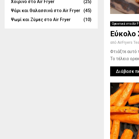
Χοιρινό στο Air Fryer
(25)
Ψάρι και Θαλασσινά στο Air Fryer
(45)
Ψωμί και Ζύμες στο Air Fryer
(10)
Ορεκτικά στο Air F
Εύκολο 
από
AirFryers T
Φτιάξτε αυτό 
Το τέλειο ορεκ
Διάβασε π