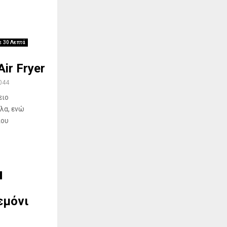
ε 30 Λεπτά
ir Fryer
044
ειο
λα, ενώ
που
εμόνι