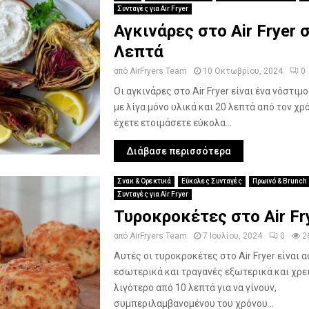
Συνταγές για Air Fryer
Αγκινάρες στο Air Fryer 
Λεπτά
από
AirFryers Team
10 Οκτωβρίου, 2024
0
Οι αγκινάρες στο Air Fryer είναι ένα νόστιμ
με λίγα μόνο υλικά και 20 λεπτά από τον χρ
έχετε ετοιμάσετε εύκολα...
Διάβασε περισσότερα
Σνακ & Ορεκτικά
Εύκολες Συνταγές
Πρωινό & Brunch
Συνταγές για Air Fryer
Τυροκροκέτες στο Air Fr
από
AirFryers Team
7 Ιουλίου, 2024
0
2
Αυτές οι τυροκροκέτες στο Air Fryer είναι 
εσωτερικά και τραγανές εξωτερικά και χρε
λιγότερο από 10 λεπτά για να γίνουν,
συμπεριλαμβανομένου του χρόνου...