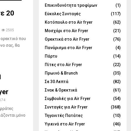
Επικινδυνότητα τροφίμων
(1)
σε 20
Εύκολες Συνταγές
(117)
Κοτόπουλο στο Air fryer
(62)
2505
Μοσχάρι στο Air Fryer
(21)
ο ορεκτικό που
Ορεκτικά στο Air Fryer
(76)
όνο σας, θα
Πανάρισμα στο Air Fryer
(4)
Πάρτυ
(14)
Πίτες στο Air Fryer
(22)
Πρωινό & Brunch
(35)
Σε 30 Λεπτά
(82)
yer
Σνακ & Ορεκτικά
(61)
Συμβουλές για Air Fryer
(54)
674
Συνταγές για Air Fryer
(368)
αφράτες
ιάζονται μόνο
Τηγανιτές Πατάτες
(10)
Υγιεινά στο Air Fryer
(46)