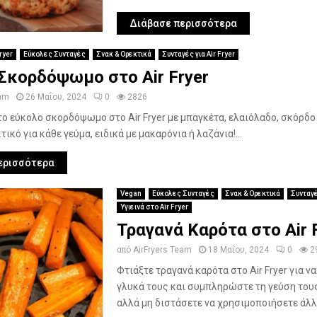
Διάβασε περισσότερα
ryer
Εύκολες Συνταγές
Σνακ & Ορεκτικά
Συνταγές για Air Fryer
Σκορδόψωμο στο Air Fryer
eam
26 Μαΐου, 2024
0
2826
το εύκολο σκορδόψωμο στο Air Fryer με μπαγκέτα, ελαιόλαδο, σκόρδο 
τικό για κάθε γεύμα, ειδικά με μακαρόνια ή λαζάνια!...
ερισσότερα
Vegan
Εύκολες Συνταγές
Σνακ & Ορεκτικά
Συνταγέ
Υγιεινά στο Air Fryer
Τραγανά Καρότα στο Air 
από
AirFryers Team
18 Μαΐου, 2024
0
2
Φτιάξτε τραγανά καρότα στο Air Fryer για να
γλυκά τους και συμπληρώστε τη γεύση τους
αλλά μη διστάσετε να χρησιμοποιήσετε άλλα