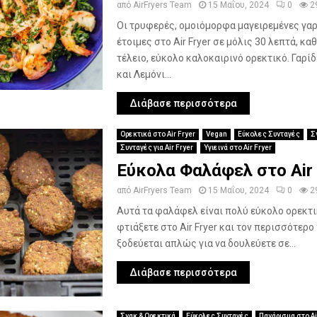
από
AirFryers Team
15 Μαΐου, 2024
0
2
Οι τρυφερές, ομοιόμορφα μαγειρεμένες γαρ
έτοιμες στο Air Fryer σε μόλις 30 λεπτά, κ
τέλειο, εύκολο καλοκαιρινό ορεκτικό. Γαρί
και Λεμόνι...
Διάβασε περισσότερα
Ορεκτικά στο Air Fryer
Vegan
Εύκολες Συνταγές
Σ
Συνταγές για Air Fryer
Υγιεινά στο Air Fryer
Εύκολα Φαλάφελ στο Air 
από
AirFryers Team
15 Μαΐου, 2024
0
2
Αυτά τα φαλάφελ είναι πολύ εύκολο ορεκτι
φτιάξετε στο Air Fryer και τον περισσότερο
ξοδεύεται απλώς για να δουλεύετε σε...
Διάβασε περισσότερα
Σνακ & Ορεκτικά
Εύκολες Συνταγές
Πανάρισμα στο Ai