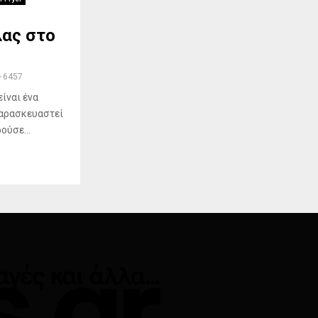
λας στο
6457
είναι ένα
παρασκευαστεί
ούσε...