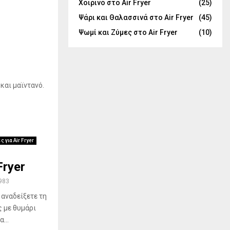
Χοιρινό στο Air Fryer
(25)
Ψάρι και Θαλασσινά στο Air Fryer
(45)
Ψωμί και Ζύμες στο Air Fryer
(10)
και μαϊντανό.
ς για Air Fryer
Fryer
983
 αναδείξετε τη
 με θυμάρι
...