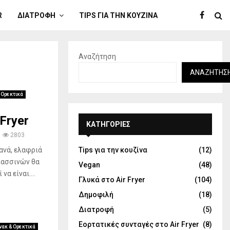
R
ΔΙΑΤΡΟΦΉ
TIPS ΓΙΑ ΤΗΝ ΚΟΥΖΊΝΑ
Αναζήτηση
ΑΝΑΖΉΤΗΣ
 Ορεκτικά
Fryer
KΑΤΗΓΟΡΊΕΣ
2803
γανά, ελαφριά
Tips για την κουζίνα
(12)
αλασσινών θα
Vegan
(48)
α είναι....
Γλυκά στο Air Fryer
(104)
Δημοφιλή
(18)
Διατροφή
(5)
Εορτατικές συνταγές στο Air Fryer
(8)
νακ & Ορεκτικά