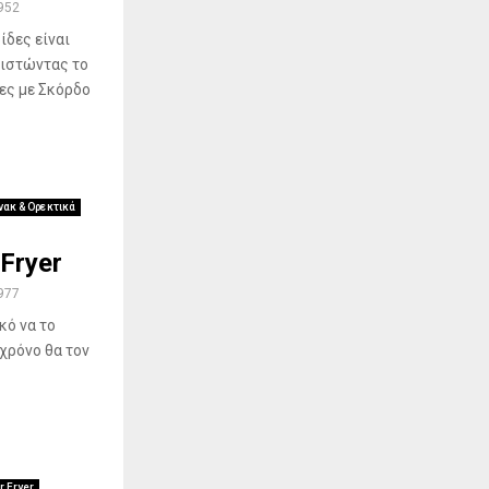
952
ίδες είναι
αθιστώντας το
δες με Σκόρδο
νακ & Ορεκτικά
Fryer
977
κό να το
 χρόνο θα τον
r Fryer