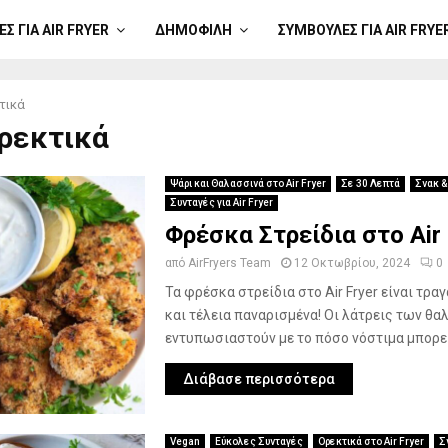
Σ ΓΙΑ AIR FRYER
ΔΗΜΟΦΙΛΉ
ΣΥΜΒΟΥΛΈΣ ΓΙΑ AIR FRYE
τικά
ορεκτικά
Ψάρι και Θαλασσινά στο Air Fryer
Σε 30 Λεπτά
Σνακ &
Συνταγές για Air Fryer
Φρέσκα Στρείδια στο Air 
από
AirFryers Team
12 Οκτωβρίου, 2024
0
Τα φρέσκα στρείδια στο Air Fryer είναι τρα
και τέλεια παναρισμένα! Οι λάτρεις των θ
εντυπωσιαστούν με το πόσο νόστιμα μπορεί ν
Διάβασε περισσότερα
Vegan
Εύκολες Συνταγές
Ορεκτικά στο Air Fryer
Σ