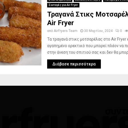
Συνταγές για Air Fryer
Τραγανά Στικς Μοτσαρέ
Air Fryer
από
AirFryers Team
30 Μαρτίου, 2024
0
Τα τραγανά στικς μοτσαρέλας στο Air Fryer 
αγαπημένο ορεκτικό που μπορεί πλέον να 
στην άνεση του σπιτιού σας και δεν θα μπορ
Διάβασε περισσότερα