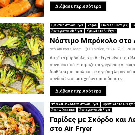
Διάβασε περισσότερα
Ορεκτικά στο Air Fryer
Vegan
Εύκολες Συνταγές
Σ
Συνταγές για Air Fryer
Υγιεινά στο Air Fryer
Νόστιμο Μπρόκολο στο A
από
AirFryers Team
18 Μαΐου, 2024
0
3
Αυτό το μπρόκολο στο Air Fryer είναι το τέλ
συνοδευτικό. Ετοιμάζεται γρήγορα και εύκο
διαθέτει μια απολαυστική γεύση λεμονιού 
συνδυάζεται με σχεδόν οποιοδήποτε...
Διάβασε περισσότερα
Ψάρι και Θαλασσινά στο Air Fryer
Ορεκτικά στο Air Fryer
Σνακ & Ορεκτικά
Συνταγές για Air Fryer
Γαρίδες με Σκόρδο και Λ
στο Air Fryer