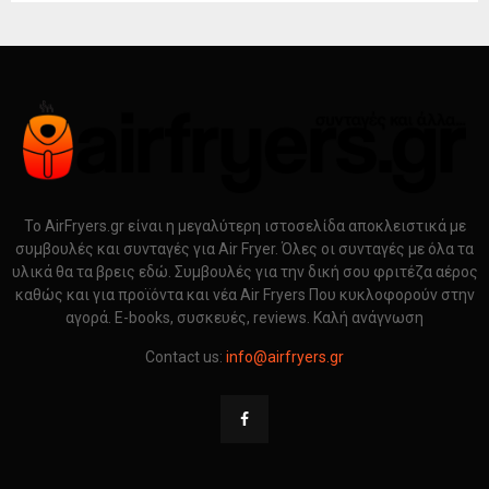
Το AirFryers.gr είναι η μεγαλύτερη ιστοσελίδα αποκλειστικά με
συμβουλές και συνταγές για Air Fryer. Όλες οι συνταγές με όλα τα
υλικά θα τα βρεις εδώ. Συμβουλές για την δική σου φριτέζα αέρος
καθώς και για προϊόντα και νέα Air Fryers Που κυκλοφορούν στην
αγορά. E-books, συσκευές, reviews. Καλή ανάγνωση
Contact us:
info@airfryers.gr