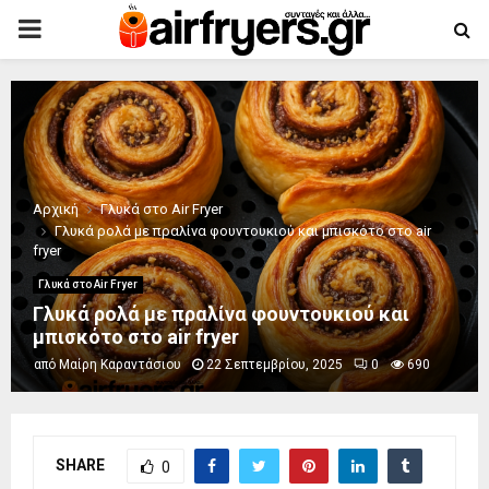
PRIMARY
MENU
Αρχική
Γλυκά στο Air Fryer
Γλυκά ρολά με πραλίνα φουντουκιού και μπισκότο στο air
fryer
Γλυκά στο Air Fryer
Γλυκά ρολά με πραλίνα φουντουκιού και
μπισκότο στο air fryer
από
Μαίρη Καραντάσιου
22 Σεπτεμβρίου, 2025
0
690
SHARE
0