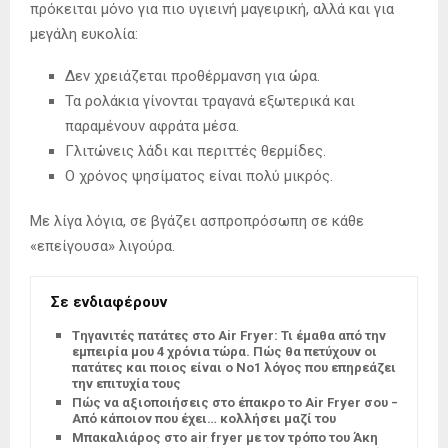
πρόκειται μόνο για πιο υγιεινή μαγειρική, αλλά και για
μεγάλη ευκολία:
Δεν χρειάζεται προθέρμανση για ώρα.
Τα ρολάκια γίνονται τραγανά εξωτερικά και
παραμένουν αφράτα μέσα.
Γλιτώνεις λάδι και περιττές θερμίδες.
Ο χρόνος ψησίματος είναι πολύ μικρός.
Με λίγα λόγια, σε βγάζει ασπροπρόσωπη σε κάθε
«επείγουσα» λιγούρα.
Σε ενδιαφέρουν
Tηγανιτές πατάτες στο Air Fryer: Τι έμαθα από την
εμπειρία μου 4 χρόνια τώρα. Πώς θα πετύχουν οι
πατάτες και ποιος είναι ο Νο1 λόγος που επηρεάζει
την επιτυχία τους
Πώς να αξιοποιήσεις στο έπακρο το Air Fryer σου –
Από κάποιον που έχει… κολλήσει μαζί του
Μπακαλιάρος στο air fryer με τον τρόπο του Άκη