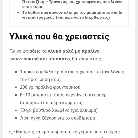
Πετρετζίκη – Τραγανός και χρυσαφένιος που λιώνει
στο στόμα
Το λάθος που κάνουν όλοι με τον μπακαλιάρο και δεν
γίνεται τραγανός (και πώς να το διορθώσεις)
Υλικά που θα χρειαστείς
Για να φτιάξεις τα
γλυκά ρολά με πραλίνα
φουντουκιού και μπισκότο
, θα χρειαστείς:
1 πακέτο φύλλα κρούστας ή χωριάτικα (αναλόγως
την προτίμησή σου)
200 γρ. πραλίνα φουντουκιού
8–10 μπισκότα τύπου digestive ή πτι μπερ
(σπασμένα σε μικρά κομμάτια)
50 γρ. βούτυρο λιωμένο (για άλειμμα)
Λίγη άχνη ζάχαρη για το σερβίρισμα
👉 Μπορείς να προσαρμόσεις τη γέμιση με ό,τι έχεις: