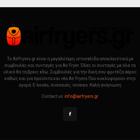
Το AirFryers.gr είναι η μεγαλύτερη ιστοσελίδα αποκλειστικά με
συμβουλές και συνταγές για Air Fryer. Όλες οι συνταγές με όλα τα
υλικά θα τα βρεις εδώ. Συμβουλές για την δική σου φριτέζα αέρος
καθώς και για προϊόντα και νέα Air Fryers Που κυκλοφορούν στην
αγορά. E-books, συσκευές, reviews. Καλή ανάγνωση
Contact us:
info@airfryers.gr