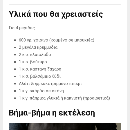
Υλικά που θα χρειαστείς
Για 4 μερίδες:
600 γρ. χοιρινό (κομμένο σε μπουκιές)
2 μεγάλα κρεμμύδια
2 κ.σ. ελαιόλαδο
1 κ.σ. βούτυρο
1 κ.σ. καστανή ζάχαρη
1 κ.σ. βαλσάμικο ξύδι
Αλάτι & φρεσκοτριμμένο πιπέρι
1 κ.γ. σκόρδο σε σκόνη
1 κ.γ. πάπρικα γλυκιά ή καπνιστή (προαιρετικά)
Βήμα-βήμα η εκτέλεση