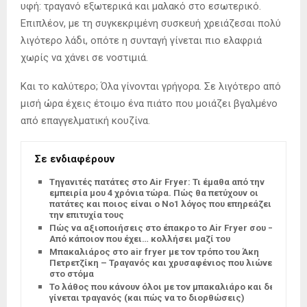
υφή: τραγανό εξωτερικά και μαλακό στο εσωτερικό.
Επιπλέον, με τη συγκεκριμένη συσκευή χρειάζεσαι πολύ
λιγότερο λάδι, οπότε η συνταγή γίνεται πιο ελαφριά
χωρίς να χάνει σε νοστιμιά.
Και το καλύτερο; Όλα γίνονται γρήγορα. Σε λιγότερο από
μισή ώρα έχεις έτοιμο ένα πιάτο που μοιάζει βγαλμένο
από επαγγελματική κουζίνα.
Σε ενδιαφέρουν
Tηγανιτές πατάτες στο Air Fryer: Τι έμαθα από την
εμπειρία μου 4 χρόνια τώρα. Πώς θα πετύχουν οι
πατάτες και ποιος είναι ο Νο1 λόγος που επηρεάζει
την επιτυχία τους
Πώς να αξιοποιήσεις στο έπακρο το Air Fryer σου –
Από κάποιον που έχει… κολλήσει μαζί του
Μπακαλιάρος στο air fryer με τον τρόπο του Άκη
Πετρετζίκη – Τραγανός και χρυσαφένιος που λιώνει
στο στόμα
Το λάθος που κάνουν όλοι με τον μπακαλιάρο και δεν
γίνεται τραγανός (και πώς να το διορθώσεις)