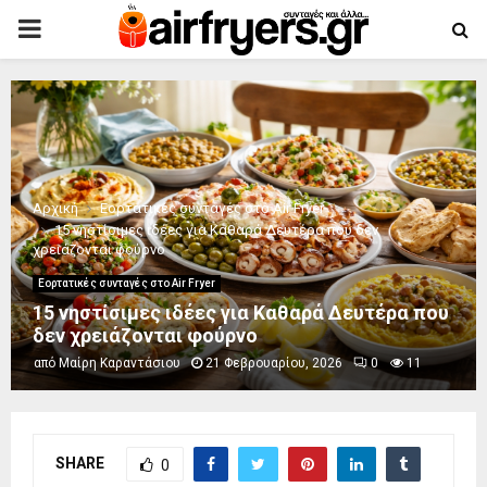
PRIMARY
MENU
Αρχική
Εορτατικές συνταγές στο Air Fryer
15 νηστίσιμες ιδέες για Καθαρά Δευτέρα που δεν
χρειάζονται φούρνο
Εορτατικές συνταγές στο Air Fryer
15 νηστίσιμες ιδέες για Καθαρά Δευτέρα που
δεν χρειάζονται φούρνο
από
Μαίρη Καραντάσιου
21 Φεβρουαρίου, 2026
0
11
SHARE
0