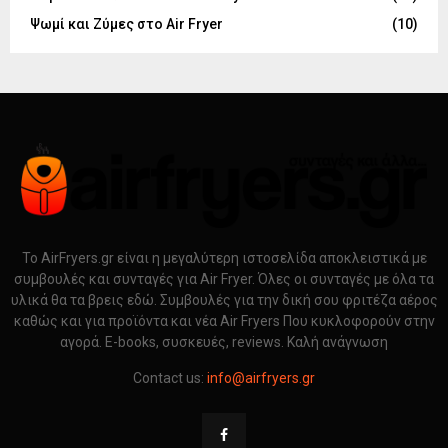
Ψωμί και Ζύμες στο Air Fryer
(10)
Το AirFryers.gr είναι η μεγαλύτερη ιστοσελίδα αποκλειστικά με
συμβουλές και συνταγές για Air Fryer. Όλες οι συνταγές με όλα τα
υλικά θα τα βρεις εδώ. Συμβουλές για την δική σου φριτέζα αέρος
καθώς και για προϊόντα και νέα Air Fryers Που κυκλοφορούν στην
αγορά. E-books, συσκευές, reviews. Καλή ανάγνωση
Contact us:
info@airfryers.gr