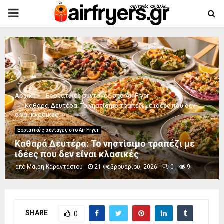
PRIMARY
MENU
Αρχική
Εορτατικές συνταγές στο Air Fryer
Καθαρά Δευτέρα: Το νηστίσιμο τραπέζι με ιδέες που δεν
είναι κλασικές
Εορτατικές συνταγές στο Air Fryer
Καθαρά Δευτέρα: Το νηστίσιμο τραπέζι με
ιδέες που δεν είναι κλασικές
από
Μαίρη Καραντάσιου
21 Φεβρουαρίου, 2026
0
9
SHARE
0