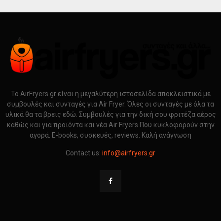
Το AirFryers.gr είναι η μεγαλύτερη ιστοσελίδα αποκλειστικά με
συμβουλές και συνταγές για Air Fryer. Όλες οι συνταγές με όλα τα
υλικά θα τα βρεις εδώ. Συμβουλές για την δική σου φριτέζα αέρος
καθώς και για προϊόντα και νέα Air Fryers Που κυκλοφορούν στην
αγορά. E-books, συσκευές, reviews. Καλή ανάγνωση
Contact us:
info@airfryers.gr