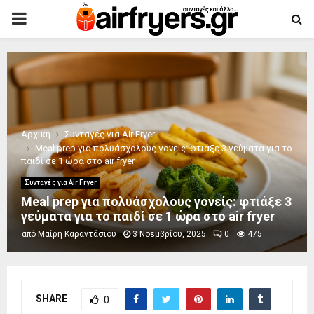
PRIMARY
MENU
Αρχική
Συνταγές για Air Fryer
Meal prep για πολυάσχολους γονείς: φτιάξε 3 γεύματα για το
παιδί σε 1 ώρα στο air fryer
Συνταγές για Air Fryer
Meal prep για πολυάσχολους γονείς: φτιάξε 3
γεύματα για το παιδί σε 1 ώρα στο air fryer
από
Μαίρη Καραντάσιου
3 Νοεμβρίου, 2025
0
475
SHARE
0