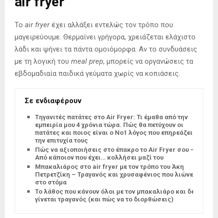
air fryer
Το
air fryer
έχει αλλάξει εντελώς τον τρόπο που
μαγειρεύουμε. Θερμαίνει γρήγορα, χρειάζεται ελάχιστο
λάδι και ψήνει τα πάντα ομοιόμορφα. Αν το συνδυάσεις
με τη λογική του
meal prep
, μπορείς να οργανώσεις τα
εβδομαδιαία παιδικά γεύματα χωρίς να κοπιάσεις.
Σε ενδιαφέρουν
Tηγανιτές πατάτες στο Air Fryer: Τι έμαθα από την
εμπειρία μου 4 χρόνια τώρα. Πώς θα πετύχουν οι
πατάτες και ποιος είναι ο Νο1 λόγος που επηρεάζει
την επιτυχία τους
Πώς να αξιοποιήσεις στο έπακρο το Air Fryer σου –
Από κάποιον που έχει… κολλήσει μαζί του
Μπακαλιάρος στο air fryer με τον τρόπο του Άκη
Πετρετζίκη – Τραγανός και χρυσαφένιος που λιώνει
στο στόμα
Το λάθος που κάνουν όλοι με τον μπακαλιάρο και δεν
γίνεται τραγανός (και πώς να το διορθώσεις)