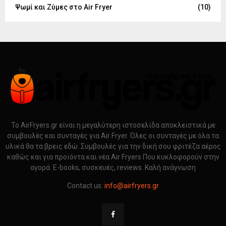
Ψωμί και Ζύμες στο Air Fryer
(10)
Το AirFryers.gr είναι η μεγαλύτερη ιστοσελίδα αποκλειστικά με
συμβουλές και συνταγές για Air Fryer. Όλες οι συνταγές με όλα τα
υλικά θα τα βρεις εδώ. Συμβουλές για την δική σου φριτέζα αέρος
καθώς και για προϊόντα και νέα Air Fryers Που κυκλοφορούν στην
αγορά. E-books, συσκευές, reviews. Καλή ανάγνωση
Contact us:
info@airfryers.gr